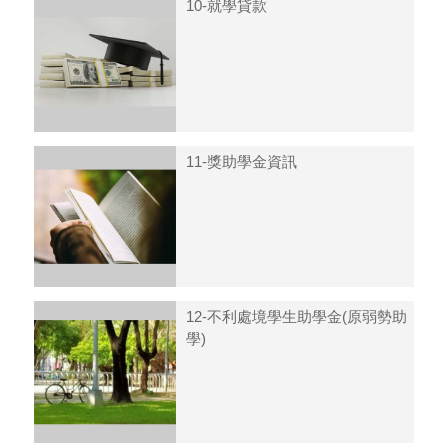
10-就學貸款
11-獎助學金資訊
12-不利處境學生助學金(原弱勢助
學)