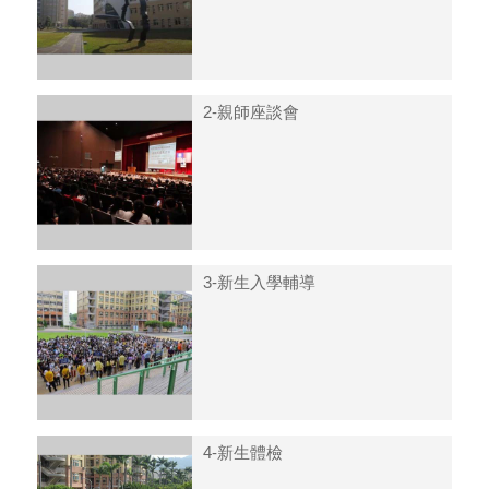
2-親師座談會
3-新生入學輔導
4-新生體檢