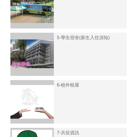
5-學生宿舍(新生入住須知)
6-校外租屋
7-兵役資訊