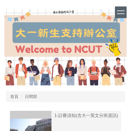
跳
到
主
要
內
容
區
首頁
日間部
1-註冊須知(含大一英文分班資訊)