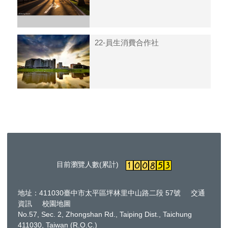
22-員生消費合作社
目前瀏覽人數(累計)
地址：411030臺中市太平區坪林里中山路二段 57號
交通
資訊
校園地圖
No.57, Sec. 2, Zhongshan Rd., Taiping Dist., Taichung
411030, Taiwan (R.O.C.)