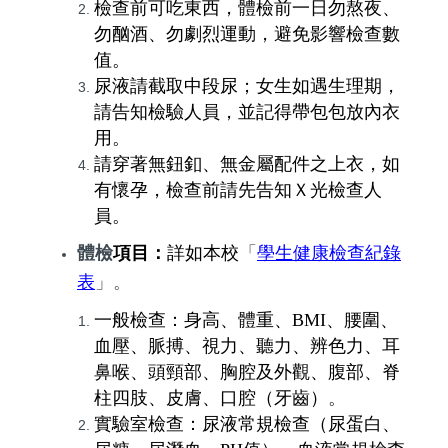
檢查前可吃東西，體檢前一日勿熬夜、
勿酗酒、勿劇烈運動，避免影響檢查數
值。
尿液請截取中段尿；女生如遇生理期，
請告知檢驗人員，並記得帶包包放內衣
用。
請穿著無鈕釦、無金屬配件之上衣，如
有懷孕，檢查前請先告知Ｘ光檢查人
員。
體檢
項目：
詳如本校
「
學生健康檢查紀錄
表
」。
一般檢查：身高、體重、
BMI
、腰圍、
血壓、脈搏、視力、聽力、辨色力、耳
鼻喉、頭頸部、胸腔及外觀、腹部、脊
柱四肢、皮膚、口腔（牙齒）
。
實驗室檢查：尿液常規檢查（尿蛋白、