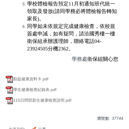
學校體檢報告預定
11
月初通知班代統一
領取及發放
(
請同學務必將體檢報告轉知
家長
)
。
同學如未依規定完成健康檢查，依校規
簽處申誡，如有疑問，請洽國秀樓一樓
衛保組承辦護理師，聯絡電話
04-
23924505
分機
2362
。
學務處
衛保組關心您
勤益健康資料卡.pdf
學生健康檢查紀錄表.pdf
115日間部新生健康檢查說明.pdf
瀏覽數:
37744