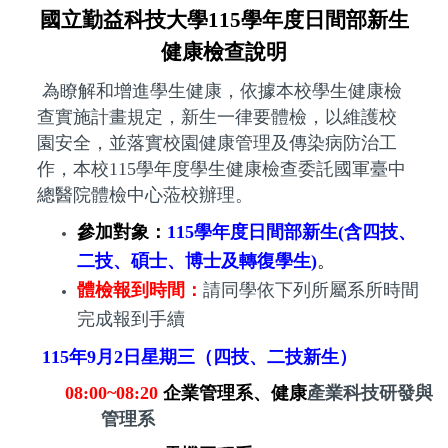
國立勤益科技大學
115
學年度日間部新生
健康檢查說明
為瞭解和增進學生健康，依據本校學生健康檢
查實施計畫規定，新生一律要體檢，以維護校
園安全，並落實校園健康管理及傳染病防治工
作，本校
115
學年度學生健康檢查委託國軍臺中
總醫院體檢中心蒞校辦理。
參加對象：
115
學年度日間部新生
(
含四技、
二技、碩士、博士及轉復學生
)
。
體檢報到時間：
請同學依下列所屬系所時間
完成報到手續
115
年
9
月
2
日星期三（四技
、二
技新生）
08:00~08:20
企業管理系、健康
產業科技研發與
管理系