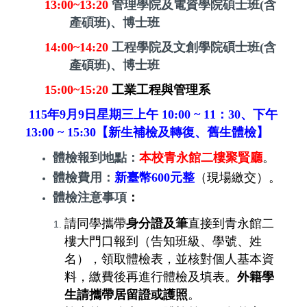
13:00~13:20
管理學院及電資學院碩士班
(
含
產碩班
)
、博士班
14:00~14:20
工程學院及文創學院碩士班
(
含
產碩班
)
、博士班
15:00~15:20
工業工程與管理系
115
年
9
月
9
日星期三上午
10:00 ~ 11
：
30
、下午
13:00 ~ 15:30
【新生補檢及
轉復、
舊生體檢】
體檢報到地點：
本校青永館二樓聚賢廳
。
體檢費用：
新臺幣
600
元整
（現場繳交）。
體檢注意事項
：
請同學攜帶
身分證及筆
直接到青永館二
樓大門口報到（告知班級、學號、姓
名），領取體檢表，並核對個人基本資
料，繳費後再進行體檢及填表。
外籍學
生請攜帶居留證或護照
。