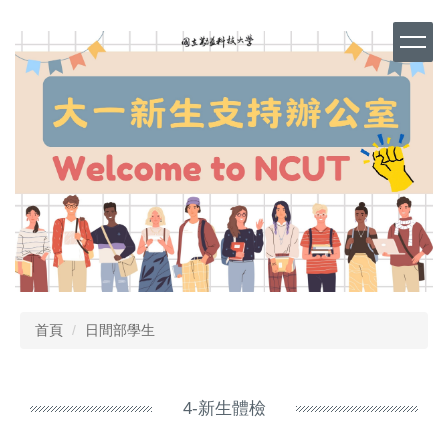
跳
到
主
要
內
容
區
首頁
日間部學生
4-新生體檢