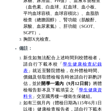
尿糖、尿潛血、
PH
值）、血液常規檢查
（血色素、白血球、紅血球、血小板、
平均血球容積、血球容積比）、血脂肪
檢查（總膽固醇）、腎功能（肌酸酐、
尿酸、血尿素氮）、肝功能（
SGOT
、
SGPT
）。
胸部
X
光檢查。
備註
：
新生如無法配合上述時間到校體檢者，
請自行下載本校「
學生健康檢查紀錄
表
」就近至醫院體檢，在外體檢時間、
價錢及領取體檢報告時效請自行斟酌評
估，並於
開學一週內（
9
月
12
日前）
將體
檢報告影本及下載填妥之「
學生健康資
料卡
」交至國秀樓一樓衛生保健組。
如有三個月內（體檢日期為
115
年
6
月
1
日
以後）健康檢查報告者，請自行下載本