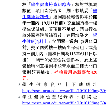
校「
學生健康檢查紀錄表
」核對並填寫
數值，項目皆符合者，則下載填妥「
學
生健康資料卡
」連同體檢報告影本於
開
學一週內（
9
月
11
日前）
交至國秀樓一樓
衛生保健組。若項目不足者，請自行在
校外醫療院所補齊後，連同填妥之「
學
生健康資料卡
」於
開學一週內（
9
月
11
日
前）
交至國秀樓一樓衛生保健組；或是
持三個月內（體檢日期為
115
年
6
月
1
日以
後）「胸部
X
光體檢報告影本」於上述
體檢時間直接到學校青永館二樓大門口
報到領表補檢，
補檢費用為新臺幣
420
元。
學生健康資料卡下載網址
https://osca.ncut.edu.tw/var/file/10/1010/img/5
學生健康檢查紀錄表下載網址
https://osca.ncut.edu.tw/var/file/10/1010/img/5