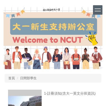
跳
到
主
要
內
容
區
首頁
日間部學生
1-註冊須知(含大一英文分班資訊)