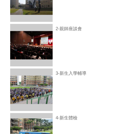
2-親師座談會
3-新生入學輔導
4-新生體檢