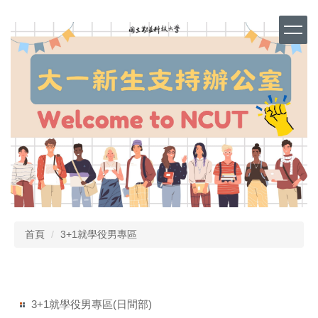
跳
到
主
要
內
容
區
首頁
3+1就學役男專區
3+1就學役男專區(日間部)