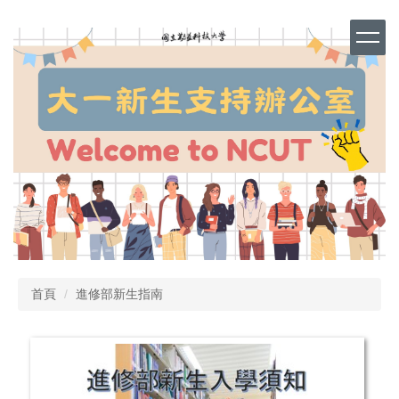
跳
到
主
要
內
容
區
首頁
進修部新生指南